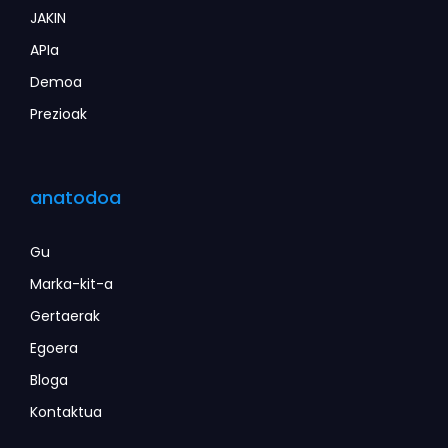
JAKIN
APIa
Demoa
Prezioak
anatodoa
Gu
Marka-kit-a
Gertaerak
Egoera
Bloga
Kontaktua