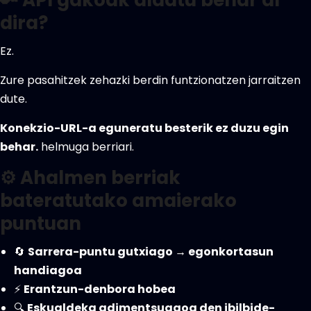
🔑 API gakoak aldatu behar al
dira?
Ez.
Zure pasahitzek zehazki berdin funtzionatzen jarraitzen
dute.
Konekzio-URL-a eguneratu besterik ez duzu egin
behar.
helmuga berriari.
⚙️ Ahalmen berriak
bateratutako amaierako
puntuan
🔄
Sarrera-puntu gutxiago → egonkortasun
handiagoa
⚡
Erantzun-denbora hobea
🔍
Eskualdeka adimentsuagoa den ibilbide-