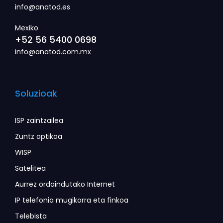
info@anatod.es
Mexiko
+52 56 5400 0698
info@anatod.com.mx
Soluzioak
ISP zaintzailea
Zuntz optikoa
WISP
Satelitea
Aurrez ordaindutako Internet
IP telefonia mugikorra eta finkoa
Telebista