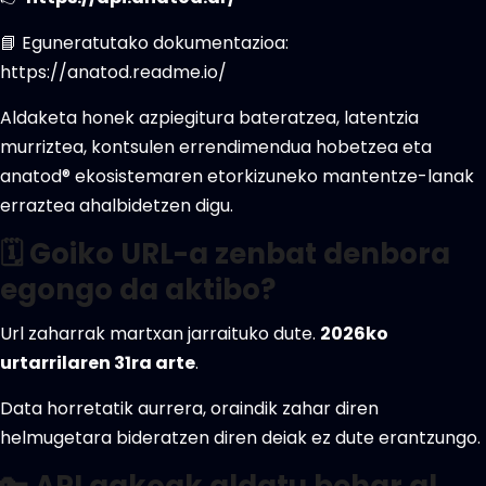
📘 Eguneratutako dokumentazioa:
https://anatod.readme.io/
Aldaketa honek azpiegitura bateratzea, latentzia
murriztea, kontsulen errendimendua hobetzea eta
anatod® ekosistemaren etorkizuneko mantentze-lanak
erraztea ahalbidetzen digu.
🗓️ Goiko URL-a zenbat denbora
egongo da aktibo?
Url zaharrak martxan jarraituko dute.
2026ko
urtarrilaren 31ra arte
.
Data horretatik aurrera, oraindik zahar diren
helmugetara bideratzen diren deiak ez dute erantzungo.