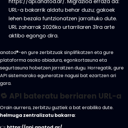
https://api.anatod.ar/. Migrazioa erraza da:
URL-a bakarrik aldatu behar duzu; gakoek
lehen bezala funtzionatzen jarraituko dute.
URL zaharrak 2026ko urtarrilaren 31ra arte
aktibo egongo dira.
anatod®-en gure zerbitzuak sinplifikatzen eta gure
plataforma osoko abiadura, egonkortasuna eta
segurtasuna hobetzen jarraitzen dugu. Horregatik, gure
API sistemarako eguneratze nagusi bat ezartzen ari
gara.
🔁 API bateratu berriaren URL-a
Orain aurrera, zerbitzu guztiek a bat erabiliko dute.
helmuga zentralizatu bakarra
:
👉
https://api.anatod.ar/