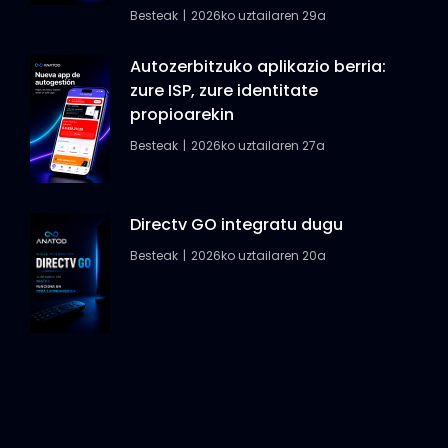
Besteak
2026ko uztailaren 29a
Autozerbitzuko aplikazio berria:
zure ISP, zure identitate
propioarekin
Besteak
2026ko uztailaren 27a
Directv GO integratu dugu
Besteak
2026ko uztailaren 20a