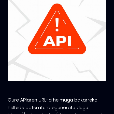
Gure APIaren URL-a helmuga bakarreko
helbide bateratura eguneratu dugu: