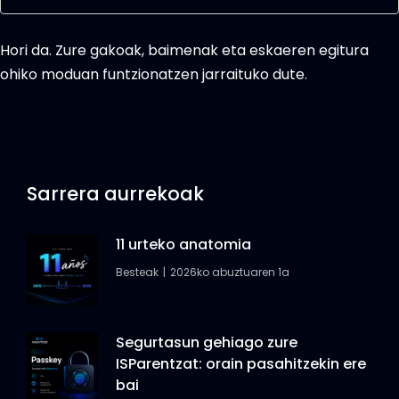
Hori da. Zure gakoak, baimenak eta eskaeren egitura
ohiko moduan funtzionatzen jarraituko dute.
Sarrera aurrekoak
11 urteko anatomia
Besteak
2026ko abuztuaren 1a
Segurtasun gehiago zure
ISParentzat: orain pasahitzekin ere
bai