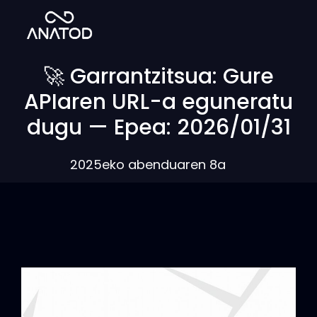
🚀 Garrantzitsua: Gure
APIaren URL-a eguneratu
dugu — Epea: 2026/01/31
2025eko abenduaren 8a