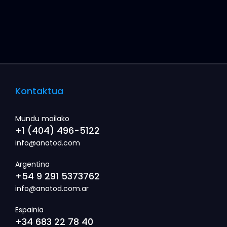
Kontaktua
Mundu mailako
+1 (404) 496-5122
info@anatod.com
Argentina
+54 9 291 5373762
info@anatod.com.ar
Espainia
+34 683 22 78 40