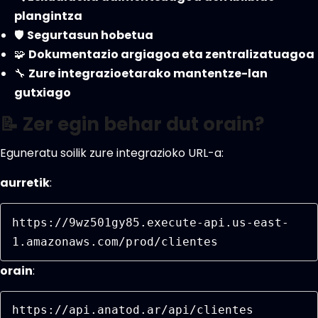
plangintza
🛡️
Segurtasun hobetua
🧩
Dokumentazio argiagoa eta zentralizatuagoa
🔧
Zure integrazioetarako mantentze-lan
gutxiago
📝 Zer egin behar dut orain?
Eguneratu soilik zure integrazioko URL-a:
aurretik
:
https://9wz501gy85.execute-api.us-east-
1.amazonaws.com/prod/clientes 
orain
:
https://api.anatod.ar/api/clientes