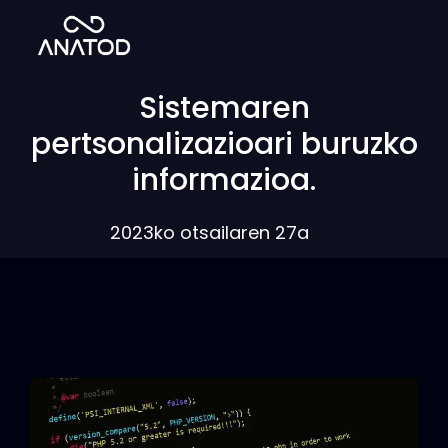
Sistemaren
pertsonalizazioari buruzko
informazioa.
2023ko otsailaren 27a