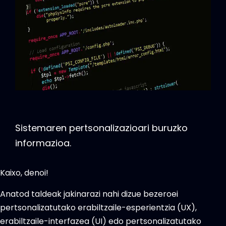
Sistemaren pertsonalizazioari buruzko
informazioa.
Kaixo, denoi!
Anatod taldeak jakinarazi nahi dizue bezeroei
pertsonalizatutako erabiltzaile-esperientzia (UX),
erabiltzaile-interfazea (UI) edo pertsonalizatutako