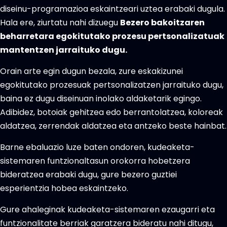
diseinu-programazioa eskaintzeari uztea erabaki dugula.
Hala ere, ziurtatu nahi dizuegu
Bezero bakoitzaren
beharretara egokitutako prozesu pertsonalizatuak
mantentzen jarraituko dugu.
Orain arte egin dugun bezala, zure eskakizunei
egokitutako prozesuak pertsonalizatzen jarraituko dugu,
baina ez dugu diseinuan inolako aldaketarik egingo.
Adibidez, botoiak gehitzea edo berrantolatzea, koloreak
aldatzea, zerrendak aldatzea eta antzeko beste hainbat.
Barne ebaluazio luze baten ondoren, kudeaketa-
sistemaren funtzionaltasun orokorra hobetzera
bideratzea erabaki dugu, gure bezero guztiei
esperientzia hobea eskaintzeko.
Gure ahaleginak kudeaketa-sistemaren ezaugarri eta
funtzionalitate berriak garatzera bideratu nahi ditugu,