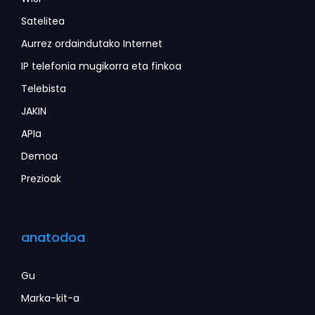
Satelitea
Aurrez ordaindutako Internet
IP telefonia mugikorra eta finkoa
Telebista
JAKIN
APIa
Demoa
Prezioak
anatodoa
Gu
Marka-kit-a