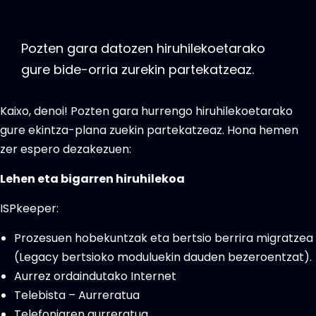
Pozten gara datozen hiruhilekoetarako
gure bide-orria zurekin partekatzeaz.
Kaixo, denoi! Pozten gara hurrengo hiruhilekoetarako
gure ekintza-plana zuekin partekatzeaz. Hona hemen
zer espero dezakezuen:
Lehen eta bigarren hiruhilekoa
ISPkeeper:
Prozesuen hobekuntzak eta bertsio berrira migratzea
(Legacy bertsioko moduluekin dauden bezeroentzat).
Aurrez ordaindutako Internet
Telebista – Aurreratua
Telefoniaren aurreratua