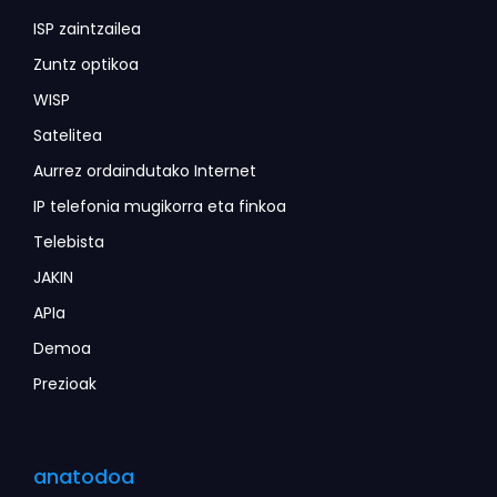
ISP zaintzailea
Zuntz optikoa
WISP
Satelitea
Aurrez ordaindutako Internet
IP telefonia mugikorra eta finkoa
Telebista
JAKIN
APIa
Demoa
Prezioak
anatodoa