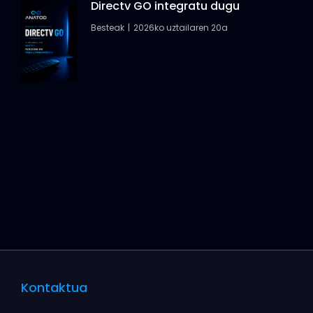
Directv GO integratu dugu
Besteak
2026ko uztailaren 20a
Kontaktua