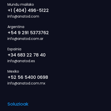
Mundu mailako
+1 (404) 496-5122
info@anatod.com
Argentina
+54 9 291 5373762
info@anatod.com.ar
Espainia
+34 683 22 78 40
info@anatod.es
Mexiko
+52 56 5400 0698
info@anatod.com.mx
Soluzioak