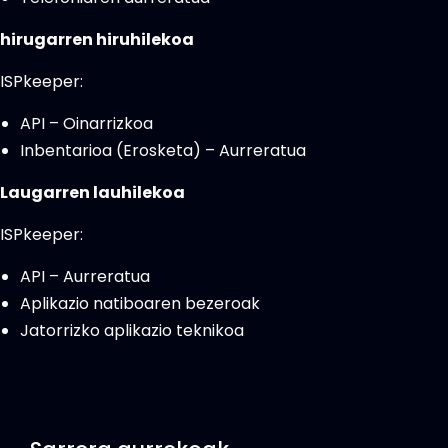
hirugarren hiruhilekoa
ISPkeeper:
API – Oinarrizkoa
Inbentarioa (Erosketa) – Aurreratua
Laugarren lauhilekoa
ISPkeeper:
API – Aurreratua
Aplikazio natiboaren bezeroak
Jatorrizko aplikazio teknikoa