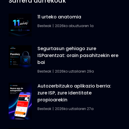
Sarrera aurrekoak
11 urteko anatomia
Besteak
2026ko abuztuaren 1a
Segurtasun gehiago zure
ISParentzat: orain pasahitzekin ere
bai
Besteak
2026ko uztailaren 29a
Autozerbitzuko aplikazio berria:
zure ISP, zure identitate
propioarekin
Besteak
2026ko uztailaren 27a