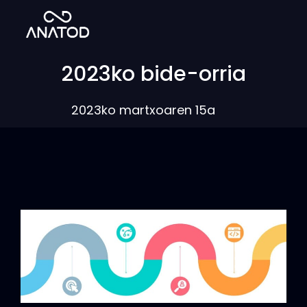
2023ko bide-orria
2023ko martxoaren 15a