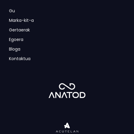
Gu
Marka-kit-a
Gertaerak
Egoera
Bloga
Kontaktua