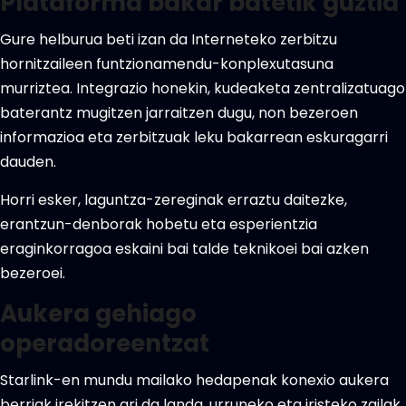
Plataforma bakar batetik guztia
Gure helburua beti izan da Interneteko zerbitzu
hornitzaileen funtzionamendu-konplexutasuna
murriztea. Integrazio honekin, kudeaketa zentralizatuago
baterantz mugitzen jarraitzen dugu, non bezeroen
informazioa eta zerbitzuak leku bakarrean eskuragarri
dauden.
Horri esker, laguntza-zereginak erraztu daitezke,
erantzun-denborak hobetu eta esperientzia
eraginkorragoa eskaini bai talde teknikoei bai azken
bezeroei.
Aukera gehiago
operadoreentzat
Starlink-en mundu mailako hedapenak konexio aukera
berriak irekitzen ari da landa, urruneko eta iristeko zailak