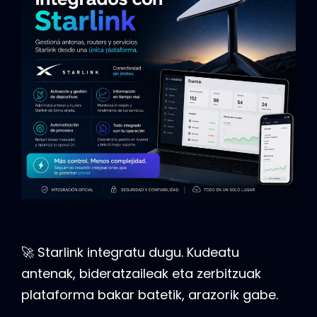
🚀 Starlink integratu dugu. Kudeatu
antenak, bideratzaileak eta zerbitzuak
plataforma bakar batetik, arazorik gabe.