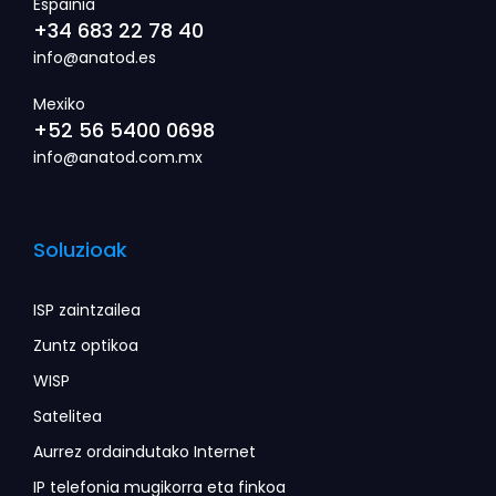
Espainia
+34 683 22 78 40
info@anatod.es
Mexiko
+52 56 5400 0698
info@anatod.com.mx
Soluzioak
ISP zaintzailea
Zuntz optikoa
WISP
Satelitea
Aurrez ordaindutako Internet
IP telefonia mugikorra eta finkoa