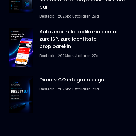
bai
Besteak
2026ko uztailaren 29a
Autozerbitzuko aplikazio berria:
zure ISP, zure identitate
propioarekin
Besteak
2026ko uztailaren 27a
Directv GO integratu dugu
Besteak
2026ko uztailaren 20a