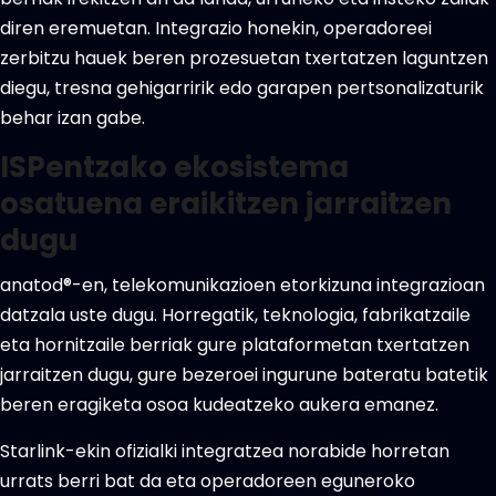
diren eremuetan. Integrazio honekin, operadoreei
zerbitzu hauek beren prozesuetan txertatzen laguntzen
diegu, tresna gehigarririk edo garapen pertsonalizaturik
behar izan gabe.
ISPentzako ekosistema
osatuena eraikitzen jarraitzen
dugu
anatod®-en, telekomunikazioen etorkizuna integrazioan
datzala uste dugu. Horregatik, teknologia, fabrikatzaile
eta hornitzaile berriak gure plataformetan txertatzen
jarraitzen dugu, gure bezeroei ingurune bateratu batetik
beren eragiketa osoa kudeatzeko aukera emanez.
Starlink-ekin ofizialki integratzea norabide horretan
urrats berri bat da eta operadoreen eguneroko