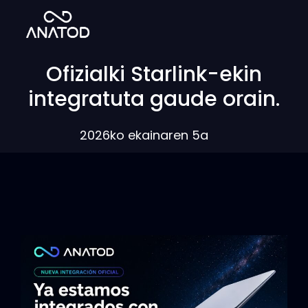
Ofizialki Starlink-ekin
integratuta gaude orain.
2026ko ekainaren 5a