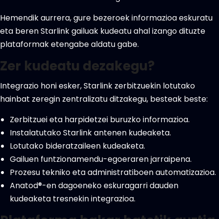
Hemendik aurrera, gure bezeroek informazioa eskuratu
eta beren Starlink gailuak kudeatu ahal izango dituzte
plataformak etengabe aldatu gabe.
Zer kudeatu dezakegu?
Integrazio honi esker, Starlink zerbitzuekin lotutako
hainbat zeregin zentralizatu ditzakegu, besteak beste:
Zerbitzuei eta harpidetzei buruzko informazioa.
Instalatutako Starlink antenen kudeaketa.
Lotutako bideratzaileen kudeaketa.
Gailuen funtzionamendu-egoeraren jarraipena.
Prozesu tekniko eta administratiboen automatizazioa.
Anatod®-en dagoeneko eskuragarri dauden
kudeaketa tresnekin integrazioa.