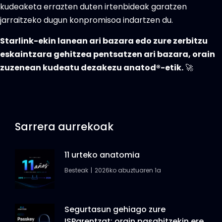
kudeaketa errazten duten irtenbideak garatzen
jarraitzeko dugun konpromisoa indartzen du.
Starlink-ekin lanean ari bazara edo zure zerbitzu
eskaintzara gehitzea pentsatzen ari bazara, orain
zuzenean kudeatu dezakezu anatod®-etik.
🚀
Sarrera aurrekoak
11 urteko anatomia
Besteak
2026ko abuztuaren 1a
Segurtasun gehiago zure
ISParentzat: orain pasahitzekin ere