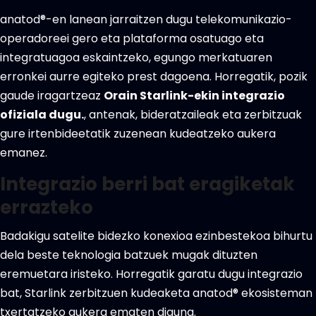
anatod®-en lanean jarraitzen dugu telekomunikazio-
operadoreei gero eta plataforma osatuago eta
integratuagoa eskaintzeko, egungo merkatuaren
erronkei aurre egiteko prest dagoena. Horregatik, pozik
gaude iragartzeaz
Orain Starlink-ekin integrazio
ofiziala dugu.
, antenak, bideratzaileak eta zerbitzuak
gure irtenbideetatik zuzenean kudeatzeko aukera
emanez.
Integrazio berri bat eragiketak
errazteko
Badakigu satelite bidezko konexioa ezinbestekoa bihurtu
dela beste teknologia batzuek mugak dituzten
eremuetara iristeko. Horregatik garatu dugu integrazio
bat, Starlink zerbitzuen kudeaketa anatod® ekosisteman
txertatzeko aukera ematen diguna.