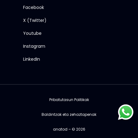
Facebook
X (Twitter)
Youtube
Instagram
LinkedIn
Pribatutasun Politikak
Baldintzak eta zehaztapenak
anatod – © 2026