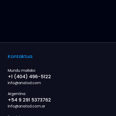
Kontaktua
Mundu mailako
+1 (404) 496-5122
info@anatod.com
Argentina
+54 9 291 5373762
info@anatod.com.ar