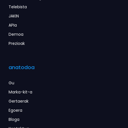
Telebista
JAKIN
APIa
Demoa
Prezioak
anatodoa
Gu
Marka-kit-a
Gertaerak
Egoera
Bloga