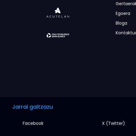
Gertaera
Egoera
Bloga
Kontaktu
Jarrai gaitzazu
Facebook
X (Twitter)