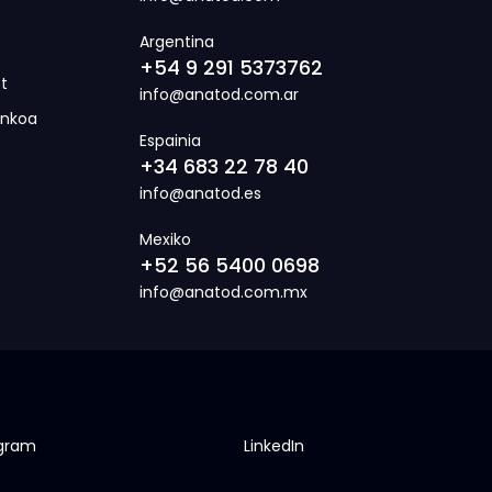
Argentina
+54 9 291 5373762
t
info@anatod.com.ar
inkoa
Espainia
+34 683 22 78 40
info@anatod.es
Mexiko
+52 56 5400 0698
info@anatod.com.mx
agram
LinkedIn