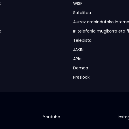
k
WISP
Satelitea
Aurrez ordaindutako Interne
a
IP telefonia mugikorra eta f
Telebista
JAKIN
APIa
Demoa
Prezioak
Youtube
Inst