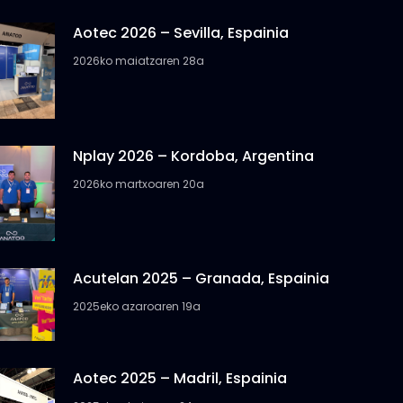
Aotec 2026 – Sevilla, Espainia
2026ko maiatzaren 28a
Nplay 2026 – Kordoba, Argentina
2026ko martxoaren 20a
Acutelan 2025 – Granada, Espainia
2025eko azaroaren 19a
Aotec 2025 – Madril, Espainia