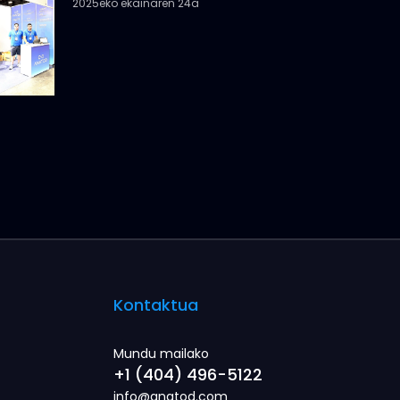
2025eko ekainaren 24a
Kontaktua
Mundu mailako
+1 (404) 496-5122
info@anatod.com