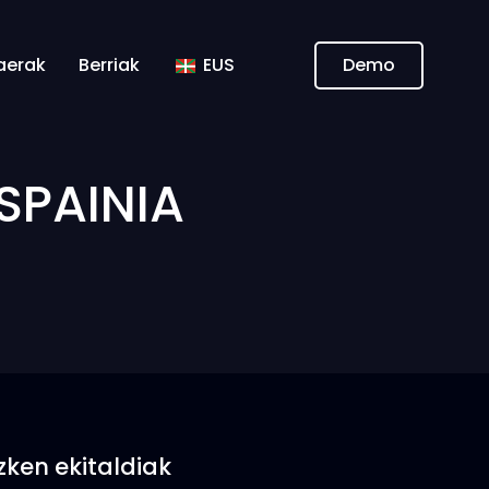
aerak
Berriak
EUS
Demo
SPAINIA
zken ekitaldiak