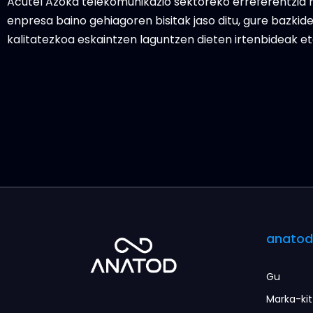
Acutel Azoka telekomunikazio sektoreko erreferentzia n
enpresa baino gehiagoren bisitak jaso ditu, gure bazkide
kalitatezkoa eskaintzen laguntzen dieten irtenbideak e
anato
Gu
Marka-ki