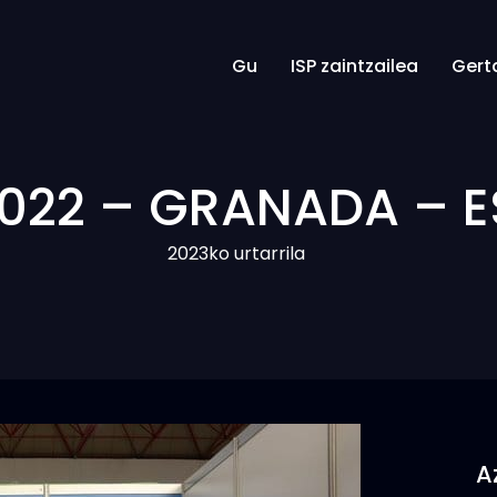
Gu
ISP zaintzailea
Gert
022 – GRANADA – E
2023ko urtarrila
A