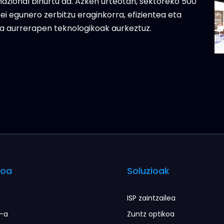
azional bihurtu da. Azken urteotan, sektoreko 500
ei egunero zerbitzu eraginkorra, efizientea eta
ta aurrerapen teknologikoak aurkeztuz.
doa
Soluzioak
ISP zaintzailea
t-a
Zuntz optikoa